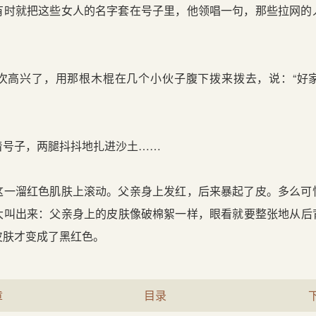
有时就把这些女人的名字套在号子里，他领唱一句，那些拉网的
兴了，用那根木棍在几个小伙子腹下拨来拨去，说：“好
号子，两腿抖抖地扎进沙土……
溜红色肌肤上滚动。父亲身上发红，后来暴起了皮。多么可
大叫出来：父亲身上的皮肤像破棉絮一样，眼看就要整张地从后
皮肤才变成了黑红色。
章
目录