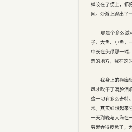
样咬在了绠上，都
网。沙滩上蹬出了
那是个多么激动人
子、大鱼、小鱼，
中长在头颅那一端
恋的地方，我在这
我身上的瘢痂很快
风才吹干了满脸泪
这一切有多么奇特
常。其实细想起来
一天到晚与大海在
劳累弄得疲惫了，