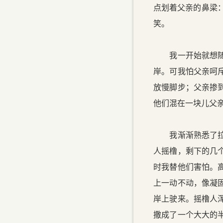
点划着父亲的鼻梁：
笑。
我一开始就想随父
岸。可我怕父亲呵
放慢脚步；父亲掺
他们混在一块儿父
我渐渐熟悉了拉鱼
人摇橹，剩下的几
时我替他们害怕。
上一动不动，像凝
岸上驶来。摇橹人
撒成了一个大大的