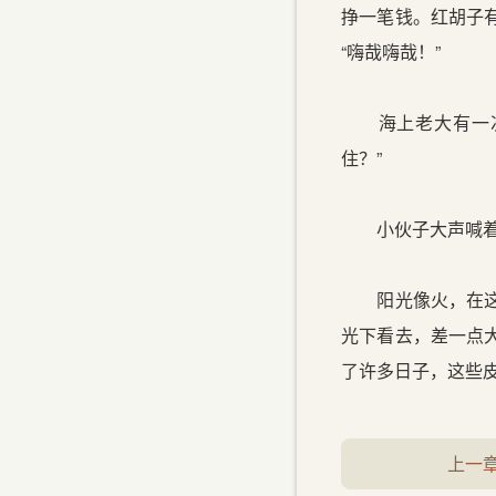
挣一笔钱。红胡子
“嗨哉嗨哉！”
海上老大有一次高
住？”
小伙子大声喊着
阳光像火，在这一
光下看去，差一点
了许多日子，这些
上一