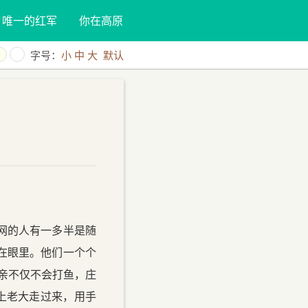
唯一的红军
你在高原
字号：
小
中
大
默认
网的人有一多半是随
在眼里。他们一个个
亲不仅不会打鱼，庄
上老大走过来，用手