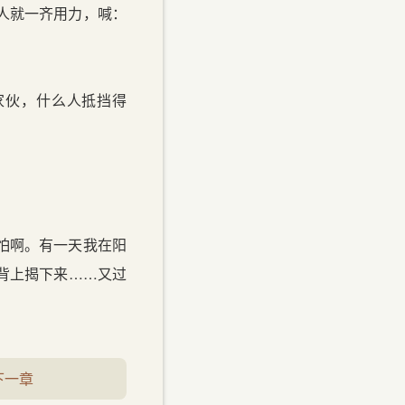
人就一齐用力，喊：
家伙，什么人抵挡得
怕啊。有一天我在阳
背上揭下来……又过
下一章