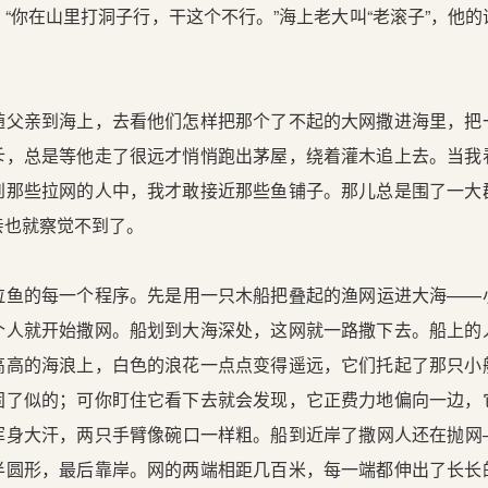
“你在山里打洞子行，干这个不行。”海上老大叫“老滚子”，他
亲到海上，去看他们怎样把那个了不起的大网撒进海里，把
斥，总是等他走了很远才悄悄跑出茅屋，绕着灌木追上去。当我
到那些拉网的人中，我才敢接近那些鱼铺子。那儿总是围了一大
亲也就察觉不到了。
的每一个程序。先是用一只木船把叠起的渔网运进大海——
个人就开始撒网。船划到大海深处，这网就一路撒下去。船上的
高高的海浪上，白色的浪花一点点变得遥远，它们托起了那只小
固了似的；可你盯住它看下去就会发现，它正费力地偏向一边，
浑身大汗，两只手臂像碗口一样粗。船到近岸了撒网人还在抛网
半圆形，最后靠岸。网的两端相距几百米，每一端都伸出了长长