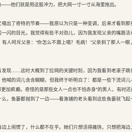
力——他们就是用这股冲力，把大网一寸一寸从海里拖出。
出了奇特的节奏——我原以为只是一种变调，后来才看到那
闪一闪的目光。我觉得有些不对劲儿，因为我发现父亲的嘴唇活
。有人呵斥父亲：“你怎么不跟上唱？毛病！”父亲斜了那人一眼
现……这时大概到了拉网的关键时刻，因为我看到老滚子跳
。他喊的词儿含含糊糊，但我终于听明白了：都是一些下流词儿
得更加疯癫。奇怪的是那些女人一点也不怕赤身*的男人，有时还
什么，鱼篓都抛到了一边——看渔铺的老头看到这些鱼篓就飞起
上闹惯了，什么都不在乎。她们只想活得痛快，只想把海边