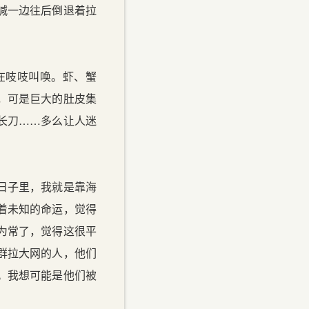
喊一边往后倒退着拉
在吱吱叫唤。虾、蟹
，可是巨大的肚皮集
长刀……多么让人迷
日子里，我就是靠海
着未知的命运，觉得
为常了，觉得这很平
群拉大网的人，他们
。我想可能是他们被