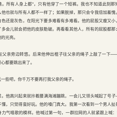
清。所有人身上都*，只有他穿了一个短裤。我也不知道此刻那
么他也就与所有人都不一样了；如果脱掉，那只会令我倍加羞愧
白色还是灰色，在阳光下要多难看有多难看。他的屁股又瘦又小
了多会儿就会把他的皮肤勒破。再看看其他人，所有的屁股都那
黝的光亮。
亲旁边转悠。后来他伸出棍子往父亲的绳子上敲了一下—
颗心都要跳出来了。
些吧，你千万不要再打我父亲的绳子。
他高兴起来就拤着腰满海滩蹦跳，一会儿又领头喊起了号子
不懂，只觉得蛮好玩。他的嗓门真大。我第一次看到一个男人扯
身力气唱歌的模样。他喊过第一句，一群拉网的人就紧跟上喊：“