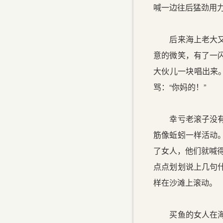
喊一边往后猛劲用
后来海上老大又唱
意的微笑，有了一
大伙儿一块唱出来
骂：“你妈的！”
幸亏老滚子没有发
筋像蚯蚓一样活动
了女人，他们就喊
点点划划说上几句
样在沙滩上滚动。
买鱼的女人在海边