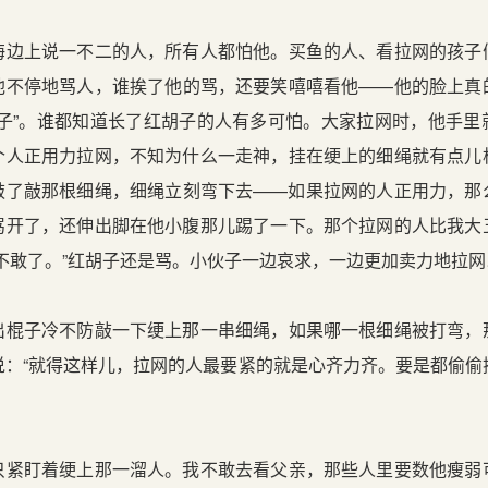
上说一不二的人，所有人都怕他。买鱼的人、看拉网的孩子
他不停地骂人，谁挨了他的骂，还要笑嘻嘻看他——他的脸上真
胡子”。谁都知道长了红胡子的人有多可怕。大家拉网时，他手里
个人正用力拉网，不知为什么一走神，挂在绠上的细绳就有点儿
敲了敲那根细绳，细绳立刻弯下去——如果拉网的人正用力，那
骂开了，还伸出脚在他小腹那儿踢了一下。那个拉网的人比我大
不敢了。”红胡子还是骂。小伙子一边哀求，一边更加卖力地拉网
子冷不防敲一下绠上那一串细绳，如果哪一根细绳被打弯，
说：“就得这样儿，拉网的人最要紧的就是心齐力齐。要是都偷偷
盯着绠上那一溜人。我不敢去看父亲，那些人里要数他瘦弱