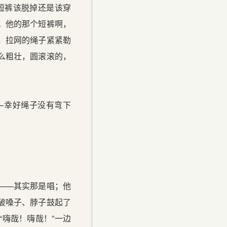
短裤该脱掉还是该穿
。他的那个短裤啊，
，拉网的绳子紧紧勒
么粗壮，圆滚滚的，
—幸好绳子没有弯下
——其实那是唱；他
破嗓子、脖子鼓起了
嗨哉！嗨哉！”一边