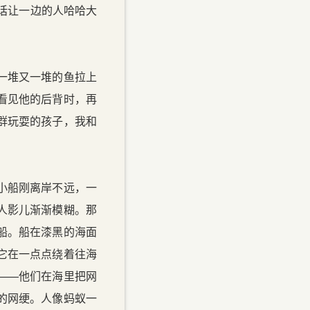
的话让一边的人哈哈大
一堆又一堆的鱼拉上
看见他的后背时，再
群玩耍的孩子，我和
小船刚离岸不远，一
人影儿渐渐模糊。那
船。船在漆黑的海面
它在一点点绕着往海
——他们在海里把网
的网绠。人像蚂蚁一