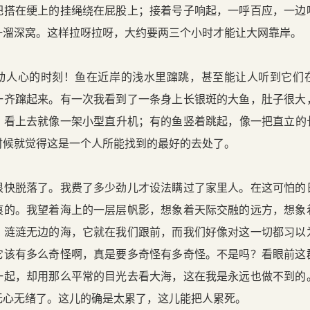
把搭在绠上的挂绳绕在屁股上；接着号子响起，一呼百应，一边
一溜深窝。这样拉呀拉呀，大约要两三个小时才能让大网靠岸。
心的时刻！鱼在近岸的浅水里蹿跳，甚至能让人听到它们
一齐蹿起来。有一次我看到了一条身上长银斑的大鱼，肚子很大
，看上去就像一架小型直升机；有的鱼竖着跳起，像一把直立的
时候就觉得这是一个人所能找到的最好的去处了。
脱落了。我费了多少劲儿才设法瞒过了家里人。在这可怕的
痕的。我望着海上的一层层帆影，想象着天际交融的远方，想象
。涟涟无边的海，它就在我们跟前，而我们好像对这一切都习以
它该有多么奇怪啊，真是要多奇怪有多奇怪。不是吗？看眼前这
一起，却用那么平常的目光去看大海，这在我是永远也做不到的
无心无绪了。这儿的确是太累了，这儿能把人累死。