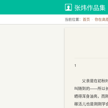
张炜作品集
当前位置：
首页
你在高
1
父亲是在初秋时节
叫随到的——所以
晒得浑身油亮，而
稼活儿也是刚刚学