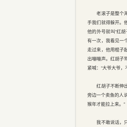
老滚子是整个海边
手我们就得躲开。
他的外号就叫“红
有一次，我看见一
走过来，他用棍子
出嘣嘣声。红胡子
紧喊：“大爷大爷，
红胡子不断伸出棍
旁边一个卖鱼的人
猴年才能拉上来。”
我不敢说话，只紧