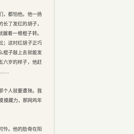
们，都怕他。他一扬
的长了发红的胡子，
就握着一根棍子转。
松；这时红胡子正巧
么棍子敲上去就能发
五六岁的样子，他赶
……
那个人就要遭殃。我
摸摸藏力，那网鸡年
可怜。他的肋骨在阳