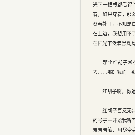
光下一根根都看得
着，如果穿着，那
叠着补丁，不知是
在上边，我想用不
在阳光下泛着黑黝
那个红胡子常在父
去……那时我的一
红胡子啊，你远一
红胡子喜怒无常。
的号子一开始我听
累累青筋、用尽全