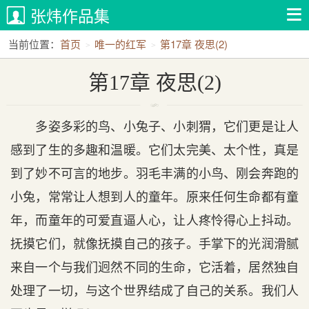
张炜作品集
当前位置：
首页
唯一的红军
第17章 夜思(2)
第17章 夜思(2)
多姿多彩的鸟、小兔子、小刺猬，它们更是让人
感到了生的多趣和温暖。它们太完美、太个性，真是
到了妙不可言的地步。羽毛丰满的小鸟、刚会奔跑的
小兔，常常让人想到人的童年。原来任何生命都有童
年，而童年的可爱直逼人心，让人疼怜得心上抖动。
抚摸它们，就像抚摸自己的孩子。手掌下的光润滑腻
来自一个与我们迥然不同的生命，它活着，居然独自
处理了一切，与这个世界结成了自己的关系。我们人