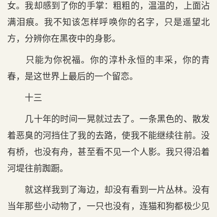
女。我却感到了你的手掌：粗粗的，温温的，上面沾
满泪痕。我不知该怎样呼唤你的名字，只是遥望北
方，分辨你在黑夜中的身影。
只能为你祝福。你的淳朴永恒的丰采，你的青
春，是这世界上最后的一个留恋。
十三
几十年的时间一晃就过去了。一条黑色的、散发
着恶臭的河挡住了我的去路，使我不能继续往前。没
有桥，也没有舟，甚至看不见一个人影。我只得沿着
河堤往前踟蹰。
就这样我到了海边，却没有看到一片丛林。没有
当年那些小动物了，一只也没有，连猫和狗都极少见