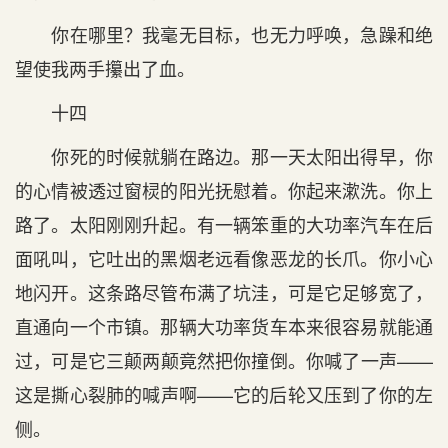
你在哪里？我毫无目标，也无力呼唤，急躁和绝
望使我两手攥出了血。
十四
你死的时候就躺在路边。那一天太阳出得早，你
的心情被透过窗棂的阳光抚慰着。你起来漱洗。你上
路了。太阳刚刚升起。有一辆笨重的大功率汽车在后
面吼叫，它吐出的黑烟老远看像恶龙的长爪。你小心
地闪开。这条路尽管布满了坑洼，可是它足够宽了，
直通向一个市镇。那辆大功率货车本来很容易就能通
过，可是它三颠两颠竟然把你撞倒。你喊了一声——
这是撕心裂肺的喊声啊——它的后轮又压到了你的左
侧。