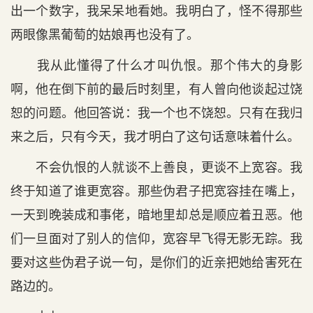
出一个数字，我呆呆地看她。我明白了，怪不得那些
两眼像黑葡萄的姑娘再也没有了。
我从此懂得了什么才叫仇恨。那个伟大的身影
啊，他在倒下前的最后时刻里，有人曾向他谈起过饶
恕的问题。他回答说：我一个也不饶恕。只有在我归
来之后，只有今天，我才明白了这句话意味着什么。
不会仇恨的人就谈不上善良，更谈不上宽容。我
终于知道了谁更宽容。那些伪君子把宽容挂在嘴上，
一天到晚装成和事佬，暗地里却总是顺应着丑恶。他
们一旦面对了别人的信仰，宽容早飞得无影无踪。我
要对这些伪君子说一句，是你们的近亲把她给害死在
路边的。