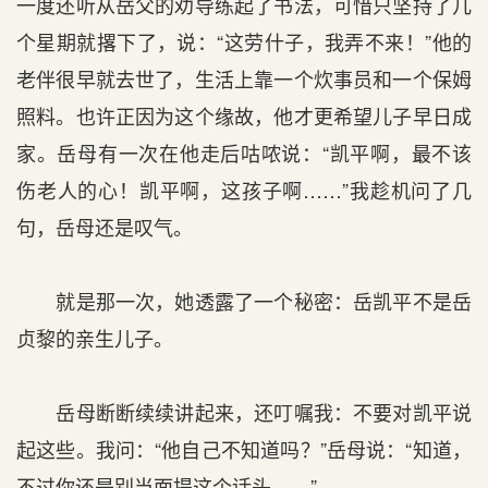
一度还听从岳父的劝导练起了书法，可惜只坚持了几
个星期就撂下了，说：“这劳什子，我弄不来！”他的
老伴很早就去世了，生活上靠一个炊事员和一个保姆
照料。也许正因为这个缘故，他才更希望儿子早日成
家。岳母有一次在他走后咕哝说：“凯平啊，最不该
伤老人的心！凯平啊，这孩子啊……”我趁机问了几
句，岳母还是叹气。
就是那一次，她透露了一个秘密：岳凯平不是岳
贞黎的亲生儿子。
岳母断断续续讲起来，还叮嘱我：不要对凯平说
起这些。我问：“他自己不知道吗？”岳母说：“知道，
不过你还是别当面提这个话头……”