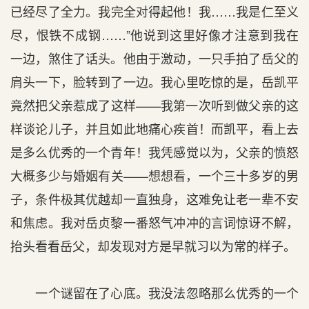
已经尽了全力。我完全对得起他！我……我是仁至义
尽，恨铁不成钢……”他说到这里好像才注意到我在
一边，煞住了话头。他由于激动，一只手拍了岳父的
肩头一下，脸转到了一边。我心里吃惊的是，岳凯平
竟然把父亲惹成了这样——我第一次听到做父亲的这
样谈论儿子，并且如此地痛心疾首！而凯平，看上去
是多么优秀的一个青年！我凭感觉以为，父亲的愤怒
大概多少与婚姻有关——想想看，一个三十多岁的男
子，条件极其优越却一直独身，这难免让老一辈不安
和焦虑。我对岳贞黎一番怒气冲冲的言词惊讶不解，
抬头看看岳父，却发现对方是早就习以为常的样子。
一个谜留在了心底。我没法忽略那么优秀的一个