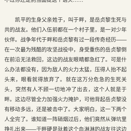
凯平的生身父亲姓于，叫于畔，是岳贞黎生死与
共的战友。他们入伍前都在一个村子里，是一对少年
伙伴。战争年代于畔和岳贞黎有过一段传奇经历——
在一次最为残酷的攻坚战役中，身受重伤的岳贞黎倒
在前沿无法救回，这边的战友眼睛都急红了。可是什
么办法都没有，因为敌人的火力太猛，压得人抬不起
头来，眼看就得放弃了。就在这万分危急的生死关
头，突然有人不顾一切地冲了出去，这个人就是于
畔。这边尽管全力加强火力掩护，可他背起岳贞黎没
有移动多远，还是被击中了。大家明白，这一下两个
人全完了。谁知道一阵硝烟过后，他们竟然从弹坑里
挣扎出来——于畔硬是驮着这个血淋淋的战友往这边