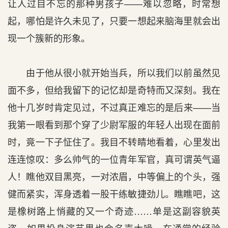
让人过目不忘的那种男孩子——难以忽略，时常想
起，哪怕是许久未见了，只要一想起来脑海里就会出
现一个簇新的形象。
由于他从很小就开始当兵，所以我们以前虽然见
面不多，但给我留下的记忆却是奇特而又深刻。我在
他十几岁时肯定见过，不过真正难忘的是后来——当
我第一眼看到那个穿了少尉军服的年轻人出现在面前
时，竟一下子怔住了。我目不转睛地看着，心里发出
连连惊叹：多么帅气的一位青年军官，真可谓英气逼
人！瞧他双目黑亮，一对浓眉，中等偏上的个头，强
健而紧实，浑身透着一股干练敏捷劲儿。瞧瞧吧，这
是橡树路上悄藏的又一个奇迹……单是这副容貌英