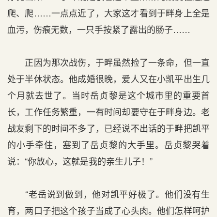
爬、爬……一点点近了，大家这才看到于畔身上全是
血污，伤痕无数，一只手按紧了露出的肠子……
正因为那次战伤，于畔虽然捡了一条命，但一直
处于半休状态。他成婚很晚，爱人又在小凯平出生几
个月就去世了。当时岳贞黎是这个城市里的重要首
长，工作任务繁重，一有时间却要守在于畔身边。老
战友剩下的时间不多了，已经说不出话的于畔把凯平
的小手牵住，塞到了岳贞黎的大手里。岳贞黎哭着
说：“你放心，这就是我的亲生儿子！”
“老岳说到做到，他对凯平好极了。他们没有生
育，两口子把这个孩子当成了心头肉。他们怎样呵护