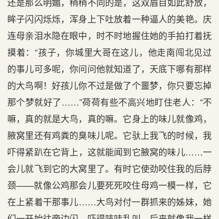
还是那么明媚，稍稍不同的是，这双眉目如此舒放，
眸子闪闪烁烁，浑身上下吐放着一种逼人的美艳。庆
连母亲泪水隐在眼中，时不时地握住她的手拍打着抚
摸着：“孩子，你城里大哥在这儿，他走南闯北见过
的事儿可多呢，你问问他就知道了，天底下哪有那样
的大鸟啊！好孩儿你不过是做了个噩梦，你只要忘掉
那个梦就好了……”荷荷有些不高兴地盯住老人：“不
嘛，真的就是大鸟，真的嘛。它身上的味儿就像鸡，
腋窝里还有鸡粪的臭味儿呢。它驮上我飞的时候，我
吓得紧趴在它背上，这就能闻到它腋窝的味儿……一
会儿就飞到它的大窝里了。有时它使劲咬住我的后脖
颈——就像公鸡那会儿要死死咬住母鸡一模一样，它
在上紧着干那事儿……大鸟对付一群抓来的姊妹，她
们一开始往旁边闪，吓得吱哇乱叫，后来就像我一样