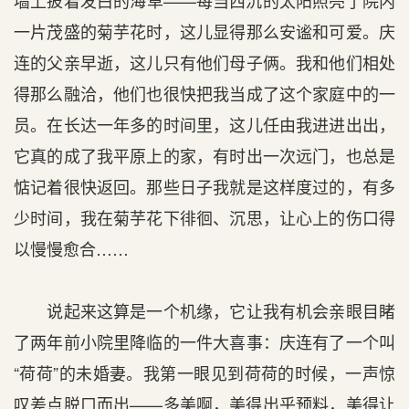
墙上披着发白的海草——每当西沉的太阳照亮了院内
一片茂盛的菊芋花时，这儿显得那么安谧和可爱。庆
连的父亲早逝，这儿只有他们母子俩。我和他们相处
得那么融洽，他们也很快把我当成了这个家庭中的一
员。在长达一年多的时间里，这儿任由我进进出出，
它真的成了我平原上的家，有时出一次远门，也总是
惦记着很快返回。那些日子我就是这样度过的，有多
少时间，我在菊芋花下徘徊、沉思，让心上的伤口得
以慢慢愈合……
说起来这算是一个机缘，它让我有机会亲眼目睹
了两年前小院里降临的一件大喜事：庆连有了一个叫
“荷荷”的未婚妻。我第一眼见到荷荷的时候，一声惊
叹差点脱口而出——多美啊，美得出乎预料，美得让