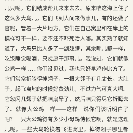
几只呢，它们结成帮儿来来去去。原来咱这海上住了
这么多大鸟儿，它们飞到人间来做事儿，有的还做了
官呢，管着一大片地方。它们在自己窝里和在岸上的
模样可不一样，要不还不吓死活人哪。其实熟了就知
道了，大鸟只比人多了一副翅膀，其余哪儿都一样，
吃饭睡觉喝酒，只忒愿干那事儿。我说过，它们就像
公鸡一样……你们没见过，我也只好拿鸡作比方了。
它们常常折腾得掉翎子，一根大翎子有几丈长。大肚
子，起飞离地的时候好费劲儿，不过力气可真大啊。
它忽闪几翅子就把咱扇晕了，然后咱只得尽它折腾去
了。就像大公鸡一样——这样一说你们该听明白了
吧？一只大公鸡得有多少小母鸡侍候它啊，就是这理
儿呢。一些大鸟轮换着飞进窝里，掉得翎子哪里都