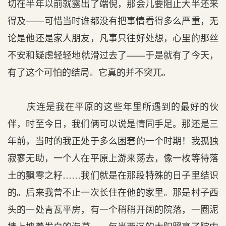
切在半年以前就露出了端倪，那会儿要阻止大半还来
得及——可惜当时谁都没有把事情看得多么严重，无
论是他还是家人朋友，凡事只往好处想，心里的那丝
不安和疑虑轻轻地就滑过去了——于是就有了今天，
有了这个可怕的结局。它真的并不突兀。
庆连是我在平原的这些年里所遇到的最好的伙
伴，时至今日，我们俩可以说是情同手足。那还是三
年前，当时的我正处于多么困窘的一个时期！我孤独
寂寥无助，一个人在平原上游来荡去，像一枚等待落
土的飘零之籽……我们就是在那段特殊的日子里结识
的。后来我曾不止一次长住在他的家里。那是村子西
头的一处青瓦平房，有一个稍稍开阔的院落，一圈泥