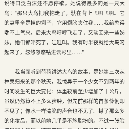
说得口泛白沫还不愿停歇。她说得最多的是一只大
鸟：“那只大鸟把我抱走了，驮在背上飞啊飞啊。它
的窝里全是掉的翎子，它用翅膀夹住我……我给憋得
喘不上气来。后来大鸟呼呼飞走了，又驮回来一些姊
妹。她们都吓死了，哇哇叫。我有时半夜就给大鸟叼
起来了，忽悠忽悠钻进云彩里……”
我当面听到荷荷讲述大鸟的故事，是她第三次从
林泉归来的那个秋天。我惊异于一个少女不到两年的
时间发生的巨大变化：体重较前至少增加了十公斤，
虽然仍然算不上多么臃肿，但先前那样的苗条伶俐却
不见了；像水一样清脆的声音也不见了。搽了那么多
的化妆品，而以前她几乎是不施脂粉的。不过一张脸