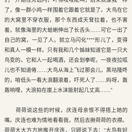
了，像一群小鸡一样围着它跟着它就是了。大鸟在它
的大窝里不穿衣服，那个东西成天耷拉着，也不害
羞，就像海里的大蛤蜊伸出了长舌头……可它一出了
自己的窝，一见了人，就立马闪化****形儿了，变得
和真人一模一样。只有我和几个姊妹知道它是一只大
鸟变的。它和人一起喝酒，还会划拳呢，一夜夜拉呱
儿也不知道倦……大鸟从海上飞过那会儿，黑咕隆咚
的，咱低头一看大浪翻滚着，吓死人了……妈呀，轰
轰响哩，大浪拍在崖上水沫能射起几丈高……”
荷荷说这些的时候，庆连母亲恨不得捂上她的
嘴。庆连也难为情地看看我，然后去揪荷荷的衣襟。
荷荷大大方方地推开庆连，只顾说下去：“大鸟有好