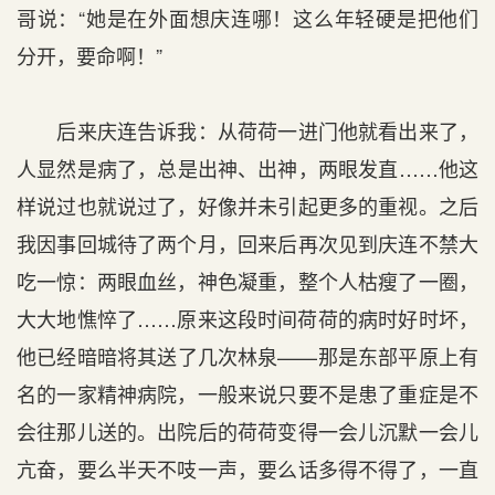
哥说：“她是在外面想庆连哪！这么年轻硬是把他们
分开，要命啊！”
后来庆连告诉我：从荷荷一进门他就看出来了，
人显然是病了，总是出神、出神，两眼发直……他这
样说过也就说过了，好像并未引起更多的重视。之后
我因事回城待了两个月，回来后再次见到庆连不禁大
吃一惊：两眼血丝，神色凝重，整个人枯瘦了一圈，
大大地憔悴了……原来这段时间荷荷的病时好时坏，
他已经暗暗将其送了几次林泉——那是东部平原上有
名的一家精神病院，一般来说只要不是患了重症是不
会往那儿送的。出院后的荷荷变得一会儿沉默一会儿
亢奋，要么半天不吱一声，要么话多得不得了，一直