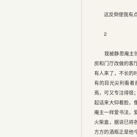
这反倒使我有点
2
我被静思庵主领到
房和门厅改做的客
有人来了，不长的
有的目光尖利看着
焉，可又专注得很
起话来大仰着脸，
庵主一样爱书法，
火柴盒，据说已将
方方的酒瓶正是他