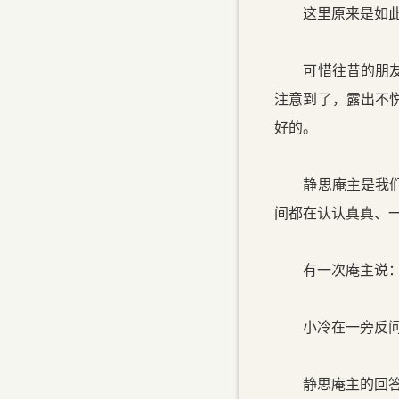
这里原来是如此有
可惜往昔的朋友终
注意到了，露出不
好的。
静思庵主是我们这
间都在认认真真、
有一次庵主说：“我
小冷在一旁反问：
静思庵主的回答只