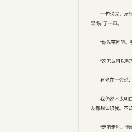
一句说完，屋里静
里“吭”了一声。
“你先带回吧。手
“这怎么可以呢？
有光在一旁说：“
我仍然不太明白。
友都想认识我。不
“走吧走吧，他们