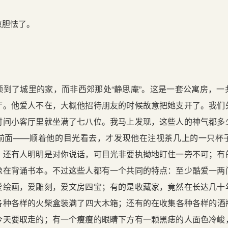
胆怯了。
了城里的家，而非西郊那处“静思庵”。这是一套公寓房，一
厅。他爱人不在，大概他招待朋友的时候故意把她支开了。我们
时间小客厅里就坐满了七八位。我马上发现，这些人的神气都多
前面——顺着他的目光看去，才发现他在注视茶几上的一只杯
；还有人明明是对你说话，可目光非要执拗地盯住一旁不可；有
像在背诵书本。不过这些人都有一个共同的特点：至少酷爱一两
爱绘画，爱雕刻，爱文房四宝；有的是收藏家，竟然在长达几十
各种各样的火柴盒装满了四大木箱；还有的在收集各种各样的酒
今天要取走的；有一个瘦瘦的眼睛下方有一颗黑痣的人面色冷峻