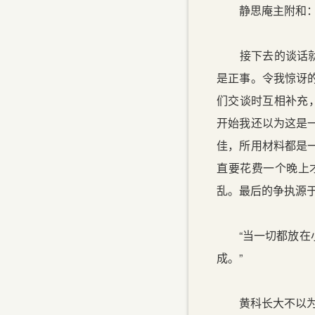
静思庵主附和：“
接下去的谈话就大
是正事。令我惊讶
们交谈时互相补充
开始我还以为这是
佳，所用材料都是
直要花费一个晚上
乱。最后的争执源
“当一切都放在小
成。”
黄科长大不以为然