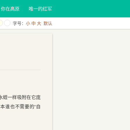
你在高原
唯一的红军
字号：
小
中
大
默认
水蛭一样吸附在它庞
那本谁也不需要的“自