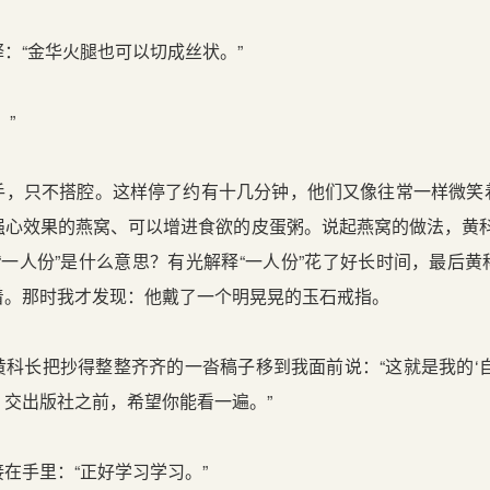
“金华火腿也可以切成丝状。”
”
只不搭腔。这样停了约有十几分钟，他们又像往常一样微笑
强心效果的燕窝、可以增进食欲的皮蛋粥。说起燕窝的做法，黄科
“一人份”是什么意思？有光解释“一人份”花了好长时间，最后
着。那时我才发现：他戴了一个明晃晃的玉石戒指。
长把抄得整整齐齐的一沓稿子移到我面前说：“这就是我的‘自
。交出版社之前，希望你能看一遍。”
手里：“正好学习学习。”