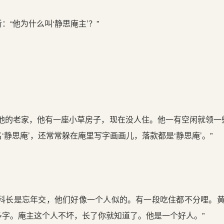
他为什么叫‘静思庵主’？”
的老家，他有一座小草房子，现在没人住。他一有空闲就领一
‘静思庵’，还常常躲在庵里写字画画儿，落款都是‘静思庵’。”
长是忘年交，他们好像一个人似的。有一段吃住都不分哩。黄科
多字。庵主这个人不坏，长了你就知道了。他是一个好人。”