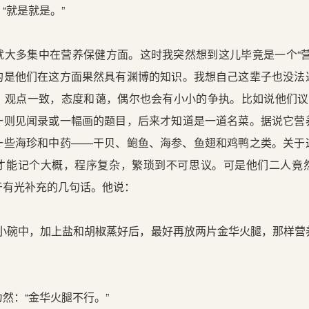
就是就是。”
多集中在营养保健方面。这时我突然想到这儿毕竟是一个“营
的是他们在这方面果然具有渊博的知识。我想自己这辈子也没法
，观点一致，态度和蔼，偶尔也会有小小的争执。比如说他们议论
一则见闻录或一幅画的题目，后来才知道是一道名菜。据说它营
一些海珍和中药——干贝、鲍鱼、海参、鱼翅和鸡鸭之类。关于
才能记个大概，程序复杂，繁琐到不可思议。可是他们二人竟
于有光补充的几句话。他说：
碗中，加上盐和胡椒蒸好后，最好再放两片金华火腿，那样营
：“金华火腿不行。”