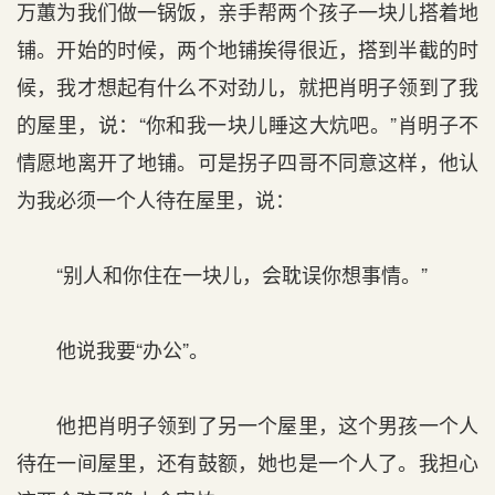
万蕙为我们做一锅饭，亲手帮两个孩子一块儿搭着地
铺。开始的时候，两个地铺挨得很近，搭到半截的时
候，我才想起有什么不对劲儿，就把肖明子领到了我
的屋里，说：“你和我一块儿睡这大炕吧。”肖明子不
情愿地离开了地铺。可是拐子四哥不同意这样，他认
为我必须一个人待在屋里，说：
“别人和你住在一块儿，会耽误你想事情。”
他说我要“办公”。
他把肖明子领到了另一个屋里，这个男孩一个人
待在一间屋里，还有鼓额，她也是一个人了。我担心