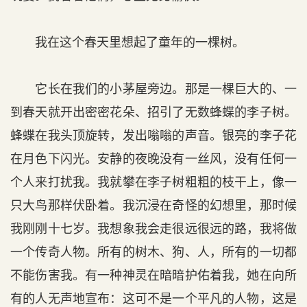
我在这个春天里想起了童年的一棵树。
它长在我们的小茅屋旁边。那是一棵巨大的、一
到春天就开出密密花朵、招引了无数蜂蝶的李子树。
蜂蝶在我头顶旋转，发出嗡嗡的声音。银亮的李子花
在月色下闪光。安静的夜晚没有一丝风，没有任何一
个人来打扰我。我就攀在李子树粗粗的枝干上，像一
只大鸟那样伏卧着。我沉浸在奇怪的幻想里，那时候
我刚刚十七岁。我想象我会走很远很远的路，我将做
一个传奇人物。所有的树木、狗、人，所有的一切都
不能伤害我。有一种神灵在暗暗护佑着我，她在向所
有的人无声地宣布：这可不是一个平凡的人物，这是