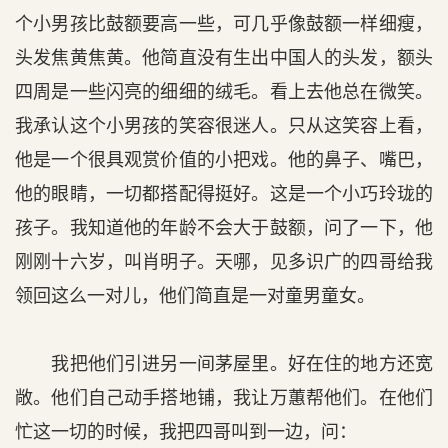
个小男孩比鼓额要高一些，可几乎像鼓额一样细瘦，
头发焦黄焦黄。他简直没有生出中国人的头发，额头
四周是一些闪亮的细细的绒毛。看上去他总在微笑。
我承认这个小男孩的笑容很迷人。只从这笑容上看，
他是一个很具观赏价值的小把戏。他的鼻子、嘴巴，
他的眼睛，一切都搭配得挺好。这是一个小巧玲珑的
孩子。我知道他的年龄不会大于鼓额，问了一下，他
刚刚十六岁，叫肖明子。天哪，见多识广的四哥给我
领回这么一对儿，他们简直是一对童男童女。
我把他们引进另一间茅屋里。好在住的地方还宽
敞。他们自己动手搭地铺，我让万蕙帮他们。在他们
忙这一切的时候，我把四哥叫到一边，问：