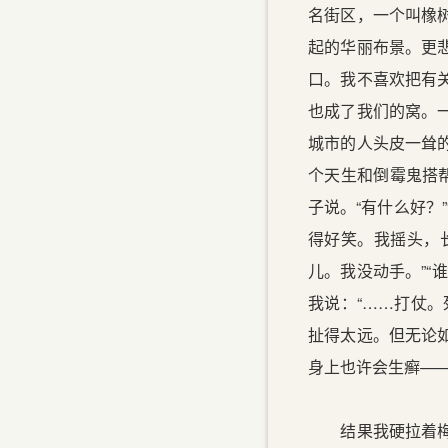
名街区，一个叫橡
起的华丽布景。更
口。我不喜欢把有
也成了我们的窝。
城市的人头皮一耸
个天生和倒霉鬼搭
子说。“有什么好？
得好笑。我摇头，
儿。我没动手。”“
我说：“……打仗
扯得太远。但无论
身上也许会生癣—
结果我硬拉着梅子