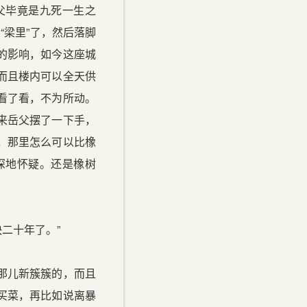
父毕竟是九死一生之
“梁里”了，然后落脚
的影响，如今这座城
而且楼内可以全天供
看了看，不为所动。
来岳父摆了一下手，
，那里怎么可以比橡
深地怀疑。还是橡树
二十年了。”
那儿新簇簇的，而且
买菜，再比如说离暴