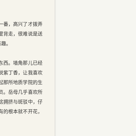
一番，高兴了才拨弄
里背走，很难说是送
有趣。
东西。墙角那儿已经
说紫丁香，让我喜欢
起那所地质学院的生
贞。岳母几乎喜欢所
这拥挤与斑驳中，仔
有的根本就不开花，