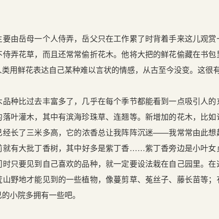
由岳母一个人侍弄，岳父只在工作累了时背着手来这儿观赏
不侍弄花草，而且还常常偷折花木。他将大把的鲜花偷藏在书包
人类用鲜花表达自己某种难以言状的情感，从古至今没变。这很
种比过去丰富多了，几乎在每个季节都能看到一点吸引人的
的落叶灌木，其中有滨海珍珠草、连翘等。新增加的花木，比如
已经长了三米多高，它的浓香总让我阵阵沉迷——我常常由此想
前就有大批丁香树，其中好多是紫丁香……紫丁香旁边是小叶女
门时只要见到自己喜欢的品种，就一定要设法栽在自己园里。在
荒山野地才能见到的一些植物，像蔓剪草、菟丝子、藤长苗等；
己的小院多拥有一些吧。