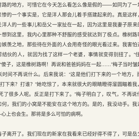
树路的地方，可惜它在今天怎么看怎么像是假的——如同为了一
悲惨的一个事实是，它是洋人那会儿着手搭建起来的。真是这样
关洋人的一些事儿和岳父一家扯在一起，因为这里是我妻子原来
一想到这里，我内心里那种不舒服的感受就达到了极点。橡树路
的嫉羡之地，那些待在外面的人会用奇怪的眼光看过来。我害怕
帮结伙的人，就因为找了这样一个老婆，事情就变得别扭了。“住
”“傻子，这是橡树路啊！再说和爸爸妈妈在一起……”梅子当时
长时间不再说什么。后来我说：“这是他们打下来的一个地方，
谁打下来？打谁？”她吃惊了，本来就很大的眼睛瞪得溜圆瞄着
。死了很多人呢。反正是打下来了。”梅子明白了，叹气，不再说
如何，我们的小窝是不能安在这个地方的。是的，我没动手。我
—心上也会生。那将是多么可怕的病啊。
离开了。我们现在的新家在我看来已经好得不得了，可是岳