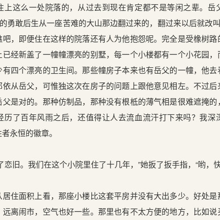
住上这么一处院落的，从过去到现在肯定都不是等闲之辈。岳
”的勇敢后生从一座苦难的大山那边翻过来的，翻过来以后就改叫
瞧吧，即便住在这样的院落还有人为他抱怨呢。完全是受橡树路
上已经新盖了一幢幢漂亮的别墅，每一个小楼都有一个小花园，
少有四个漂亮的卫生间。那些幢房子本来也有岳父的一幢，他去
都依从岳父，可惟独这次在房子的问题上跟他意见相左。不过后
岳父是对的。那种仿制品，那种没有根柢的薄气相是很难遮掩的
经历了百年风雨之后，还值得让人去流血流汗打下来吗？我深
胜者永恒的徽章。
恋旧。我们在这个小院里住了十几年，”她扳了扳手指，“哟，快
住面积上看，那座小楼比这套平房并没有大出多少。好处是
，远离闹市，空气也好一些。那里也有不太方便的地方，比如说