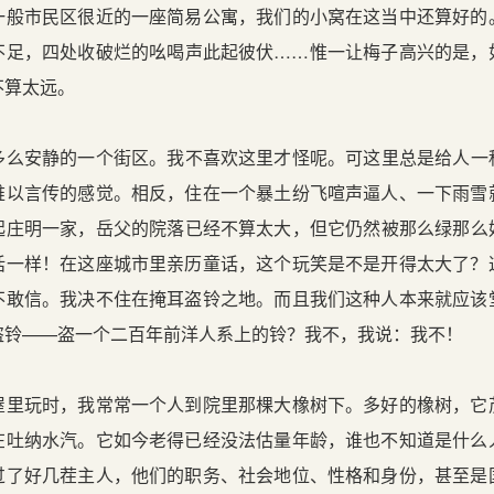
一般市民区很近的一座简易公寓，我们的小窝在这当中还算好的
不足，四处收破烂的吆喝声此起彼伏……惟一让梅子高兴的是，
不算太远。
安静的一个街区。我不喜欢这里才怪呢。可这里总是给人一
难以言传的感觉。相反，住在一个暴土纷飞喧声逼人、一下雨雪
起庄明一家，岳父的院落已经不算太大，但它仍然被那么绿那么
话一样！在这座城市里亲历童话，这个玩笑是不是开得太大了？
不敢信。我决不住在掩耳盗铃之地。而且我们这种人本来就应该
盗铃——盗一个二百年前洋人系上的铃？我不，我说：我不！
玩时，我常常一个人到院里那棵大橡树下。多好的橡树，它
在吐纳水汽。它如今老得已经没法估量年龄，谁也不知道是什么
过了好几茬主人，他们的职务、社会地位、性格和身份，甚至是