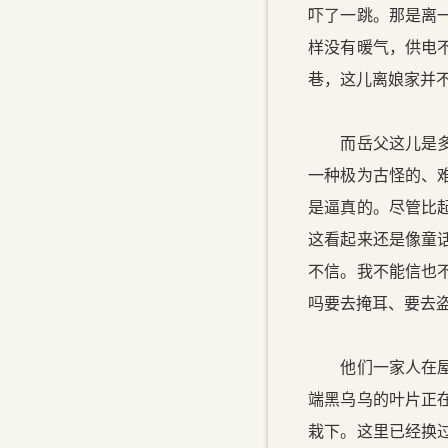
吓了一跳。那是离
样没有暖气，供电
巷，这儿离娘家并
而岳父这儿是多么
一种极为古怪的、
是逼真的。尽管比
这看起来还是像童
不信。我不能信也
吗要去掩耳、要去
他们一家人在屋里
端黑乌乌的叶片正
栽下。这里已经换