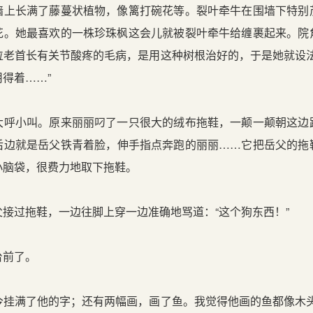
长满了藤蔓状植物，像篱打碗花等。裂叶牵牛在围墙下特别
花。她最喜欢的一株珍珠枫这会儿就被裂叶牵牛给缠裹起来。院
位老首长有关节酸疼的毛病，是用这种树根治好的，于是她就设法
得着……”
小叫。原来丽丽叼了一只很大的绒布拖鞋，一颠一颠朝这边
后边就是岳父铁青着脸，伸手指点奔跑的丽丽……它把岳父的拖
小脑袋，很费力地取下拖鞋。
过拖鞋，一边往脚上穿一边准确地骂道：“这个狗东西！”
前了。
满了他的字；还有两幅画，画了鱼。我觉得他画的鱼都像木头