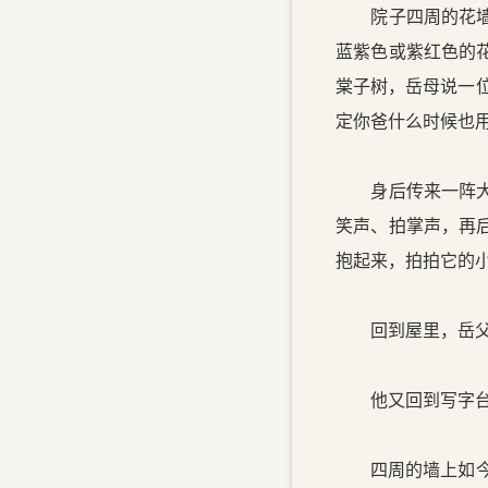
院子四周的花墙上
蓝紫色或紫红色的
棠子树，岳母说一
定你爸什么时候也用
身后传来一阵大呼
笑声、拍掌声，再
抱起来，拍拍它的
回到屋里，岳父接
他又回到写字台
四周的墙上如今挂