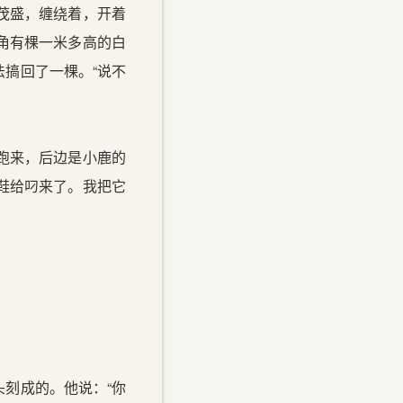
茂盛，缠绕着，开着
角有棵一米多高的白
搞回了一棵。“说不
跑来，后边是小鹿的
鞋给叼来了。我把它
刻成的。他说：“你