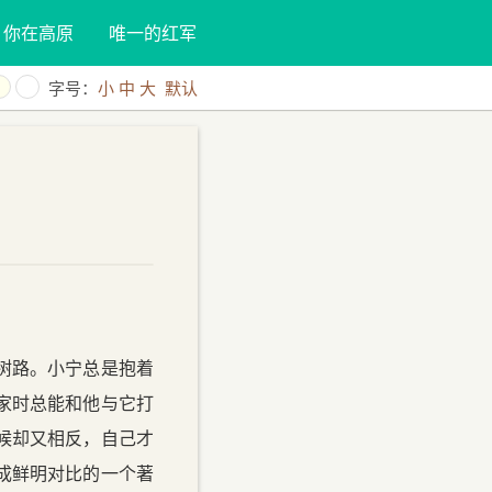
你在高原
唯一的红军
字号：
小
中
大
默认
树路。小宁总是抱着
家时总能和他与它打
候却又相反，自己才
成鲜明对比的一个著