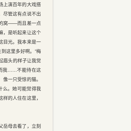
场上演百年的大戏搭
，尽管这有点说不出
的窝——而且差一点
嘛，是听起来让这个
这目光。我本来是一
到这里多好啊。”梅
皱起眉头的样子让我觉
而我……不能待在这
我，像一只受惊的猫。
什么。她可能觉得我
这样的人住在这里，
父岳母去看了，立刻