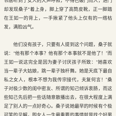
邻居听到了女人的大声呼救，不得已破门而入，进门
却发现桑子*着上身，脚上穿了高筒皮靴，正一脚踏
在王如一的背上，一手揪紧了他头上仅有的一绺枯
发，满脸凶气。
他们没有孩子，只要有人提到这个问题，桑子就
说：“他有那个本事？他有那个本事就不是他了！”而
王如一说这完全是因为妻子讨厌孩子所致：“她喜欢
当一辈子大姑娘，跳一辈子独杆舞。她是天底下最自
私之女人，根本不想为我传宗接代，夫复何言！”桑
子对极少数的闺中密友、所谓的知己倾诉衷肠，而这
些知己先后把一些话随意散播出去，在很大程度上满
足了别人的一点好奇心。桑子说她最早的时候有个极
可笑的见解，即女人一生最重要的事情就是找个好男