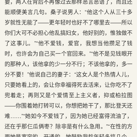
要，两人在背后不再像过去那样恶言恶语了，而且还
能顺便美言几句。桑子说男人：“他这个人从三十多
岁就性无能了——更年轻时也好不了哪里去——所以
你们大可不必担心他乱搞妇女，他好别的，惟独做不
了这事儿。”“他不爱钱，爱官，我想当他攒足了钱
时，也许会为自己买一个官回来。”“他不是见钱眼开
的那种人，该他拿的少一分不行；不该他拿的，多一
分不要！”他说自己的妻子：“这女人是个热情人儿，
只要她看上的，会让你幸福得死去活来，让你吃不了
兜着走；再则又是个爱情至上主义者，抑或柏拉图
——你围着她打转可以，你想把她干了，那比登天还
难……”“她如今不爱钱了，因为她已经富得流油了，
还在乎那仨瓜俩枣？除非是有什么急用。”“在性的方
面她是宽容的、开通的，她鼓励我趁年轻多搞几个，