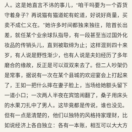
人。这是她直言不讳的事儿，“咱干吗要为一个孬货
守着身子？再说猫有猫道蛇有蛇道，好说好商量，买
卖不成仁义在。”她许多时间都独来独往，陪首长出
差，就任某个业余球队指导，有一段甚至当过国外化
妆品的传销头儿，直到被取缔为止；这样混到四十来
岁，有人说是野性渐少，也有人说是夫妇经历了多年
磨合的缘故，反正是可以双双来去了。但二人吵架仍
是常事，据说有一次在某个县城的欢迎宴会上打起来
了，王如一把什么摔在妻子脸上，当场给她额头留下
一道小口；一次两人半夜在宾馆闹翻了，桑子用床头
的水果刀扎中了男人。这毕竟都是传说，谁也没见。
但有一点是清楚的，他们以独特的风格持家理财，比
如说经济上各自独立：各有一本账，相互可以大大方