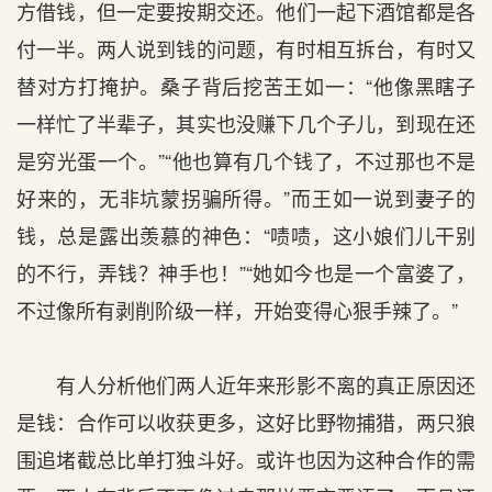
方借钱，但一定要按期交还。他们一起下酒馆都是各
付一半。两人说到钱的问题，有时相互拆台，有时又
替对方打掩护。桑子背后挖苦王如一：“他像黑瞎子
一样忙了半辈子，其实也没赚下几个子儿，到现在还
是穷光蛋一个。”“他也算有几个钱了，不过那也不是
好来的，无非坑蒙拐骗所得。”而王如一说到妻子的
钱，总是露出羡慕的神色：“啧啧，这小娘们儿干别
的不行，弄钱？神手也！”“她如今也是一个富婆了，
不过像所有剥削阶级一样，开始变得心狠手辣了。”
有人分析他们两人近年来形影不离的真正原因还
是钱：合作可以收获更多，这好比野物捕猎，两只狼
围追堵截总比单打独斗好。或许也因为这种合作的需