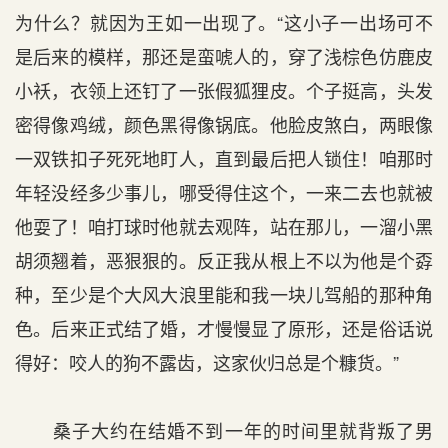
为什么？就因为王如一出现了。“这小子一出场可不
是后来的模样，那还是蛮唬人的，穿了浅棕色仿鹿皮
小袄，衣领上还钉了一张假狐狸皮。个子挺高，头发
密得像鸡绒，颜色黑得像锅底。他脸皮煞白，两眼像
一双铁扣子死死地盯人，直到最后把人锁住！咱那时
年轻没经多少事儿，哪受得住这个，一来二去也就被
他耍了！咱打球时他就去观阵，站在那儿，一溜小黑
胡须翘着，恶狠狠的。反正我从根上不以为他是个孬
种，至少是个大风大浪里能和我一块儿驾船的那种角
色。后来正式结了婚，才慢慢显了原形，还是俗话说
得好：咬人的狗不露齿，这家伙归总是个糠货。”
桑子大约在结婚不到一年的时间里就背叛了男