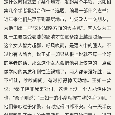
定什么时候就去了某个地方、发起某个事项，比如招
集几个学者教授合作一个选题、编纂一部什么志书；
近年来他们热衷于到基层地市，与党政人士交朋友，
为他们出一些“文化战略方面的大主意”。有人认为王
如一主要是受老婆的影响才在这条路上越走越远——
这个女人智力超群，呼风唤雨，是强人中的强人。不
过也有人断言，说王如一如果从根上说就不算一个好
的学者的话，那么这个女人会把他身上仅存的一点点
做学问的素质和耐性连锅端了。两人都争强好胜，互
不相让，吵吵闹闹，有时打得惊天动地。王如一曾
说：“桑子除非我来对付，这世上没一个人能治住她
也。”桑子则说：“王如一的小命就握在我的手心里。”
他们争吵过于频繁，有时搅得四邻不安。有一天半夜